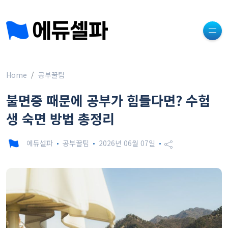
Home
공부꿀팁
불면증 때문에 공부가 힘들다면? 수험
생 숙면 방법 총정리
에듀셀파
공부꿀팁
2026년 06월 07일