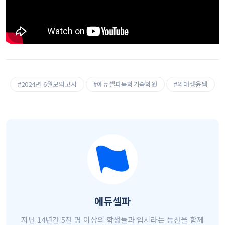
#2024년 6월모의고사
#에듀셀파독학기숙학원
#의대생윤쌤
에듀셀파
지난 14년간 5천 명 이상의 학생들과 입시라는 등산을 함께