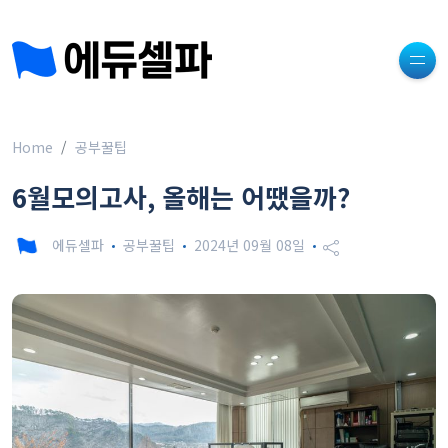
Home
공부꿀팁
6월모의고사, 올해는 어땠을까?
에듀셀파
공부꿀팁
2024년 09월 08일