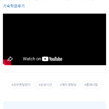
기숙학원후기
#공부멘탈관리
#순공시간
#재수경험담
#플래너활