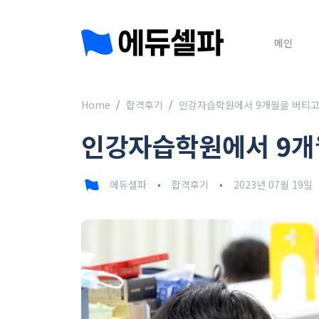
메인
Home
합격후기
인강자습학원에서 9개월을 버티고
인강자습학원에서 9개
에듀셀파
합격후기
2023년 07월 19일