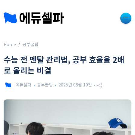
Home
공부꿀팁
수능 전 멘탈 관리법, 공부 효율을 2배
로 올리는 비결
에듀셀파
공부꿀팁
2025년 08월 10일