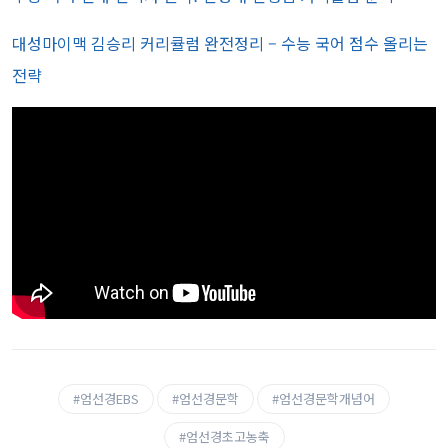
대성마이맥 김승리 커리큘럼 완전정리 – 수능 국어 점수 올리는
전략
#엄선경EBS
#엄선경문학
#엄선경문학개념어
#엄선경초고농축