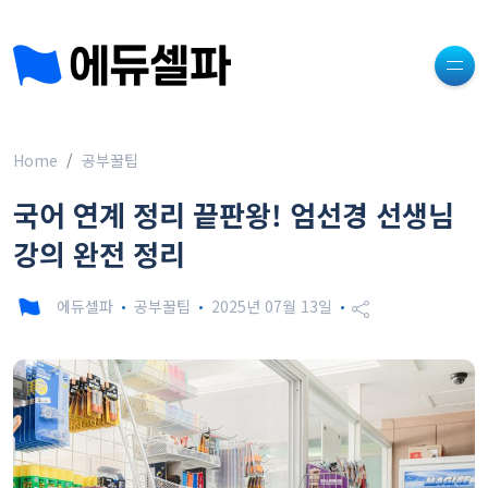
Home
공부꿀팁
국어 연계 정리 끝판왕! 엄선경 선생님
강의 완전 정리
에듀셀파
공부꿀팁
2025년 07월 13일