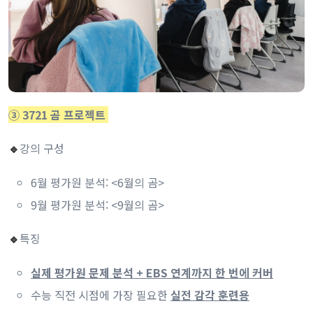
③ 3721 곰 프로젝트
강의 구성
🔹
6월 평가원 분석: <6월의 곰>
9월 평가원 분석: <9월의 곰>
특징
🔹
실제 평가원 문제 분석 + EBS 연계까지 한 번에 커버
수능 직전 시점에 가장 필요한
실전 감각 훈련용