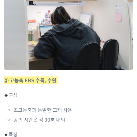
② 고농축 EBS 수특, 수완
구성
🔹
초고농축과 동일한 교재 사용
강의 시간은 각 30분 내외
특징
🔹