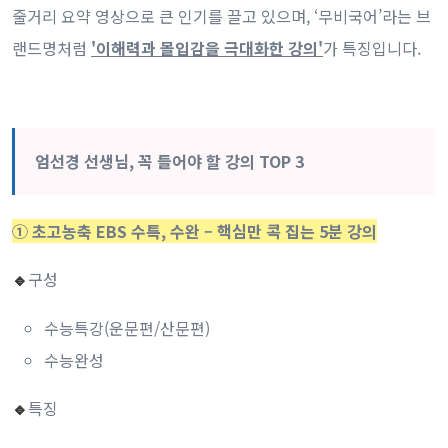
줄거리 요약 영상으로 큰 인기를 끌고 있으며, ‘무비국어’라는 브
랜드명처럼
'이해력과 몰입감을 극대화한 강의'
가 특징입니다.
엄선경 선생님,
꼭 들어야 할 강의 TOP 3
① 초고농축 EBS 수특, 수완 – 핵심만 콕 집는 5분 강의
구성
🔹
수능특강(운문편/산문편)
수능완성
특징
🔹